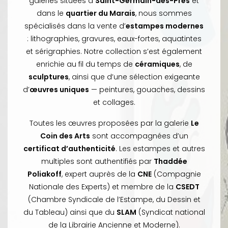
galeries situées à
Saint-Germain-des-Prés
et
dans le
quartier du Marais
, nous sommes
spécialisés dans la vente d’
estampes modernes
: lithographies, gravures, eaux-fortes, aquatintes
et sérigraphies. Notre collection s’est également
enrichie au fil du temps de
céramiques
, de
sculptures
, ainsi que d’une sélection exigeante
d’
œuvres uniques
— peintures, gouaches, dessins
et collages.
Toutes les œuvres proposées par la galerie
Le
Coin des Arts
sont accompagnées d’un
certificat d’authenticité
. Les estampes et autres
multiples sont authentifiés par
Thaddée
Poliakoff
, expert auprès de la
CNE
(Compagnie
Nationale des Experts) et membre de la
CSEDT
(Chambre Syndicale de l’Estampe, du Dessin et
du Tableau) ainsi que du
SLAM
(Syndicat national
de la Librairie Ancienne et Moderne).