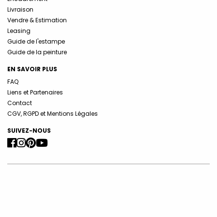
Livraison
Vendre & Estimation
Leasing
Guide de l'estampe
Guide de la peinture
EN SAVOIR PLUS
FAQ
Liens et Partenaires
Contact
CGV, RGPD et Mentions Légales
SUIVEZ-NOUS
Copyright 2026 Le Coin des Arts - ©ADAGP - Galerie d'estampes
originales -
info@lecoindesarts.com
La galerie Le Coin des Arts est membre de la Compagnie Nationale
des Experts et membre de la Chambre Syndicale de l’Estampe, du