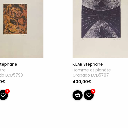
Stéphane
KILAR Stéphane
itre
Homme et planète
do LCD5793
Grabado LCD5787
00€
400,00€
2
5