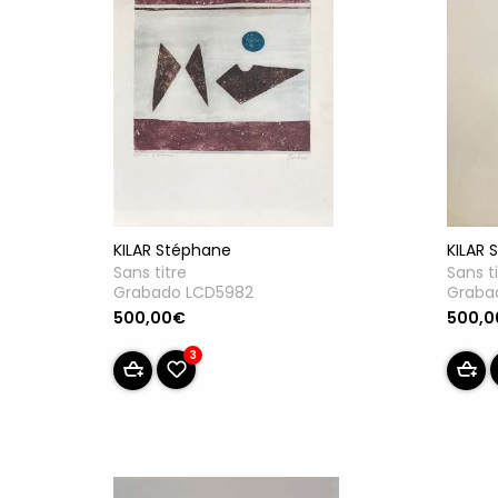
KILAR 
KILAR Stéphane
Sans t
Sans titre
Graba
Grabado LCD5982
500,
500,00€
3