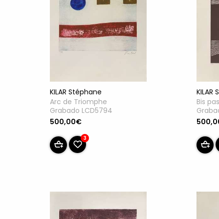
KILAR Stéphane
KILAR 
Arc de Triomphe
Bis pa
Grabado LCD5794
Graba
500,00€
500,
3