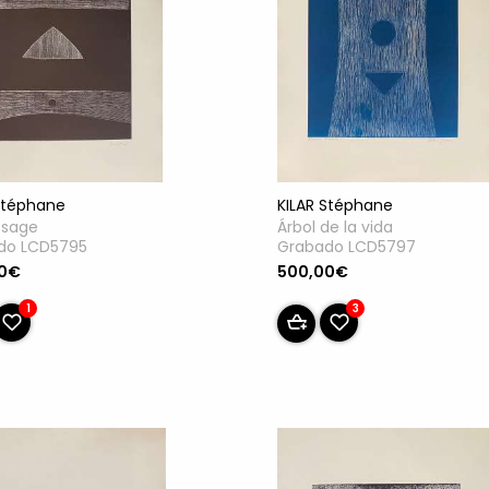
KILAR Stéphane
Stéphane
Árbol de la vida
ssage
Grabado LCD5797
do LCD5795
500,00€
00€
3
1