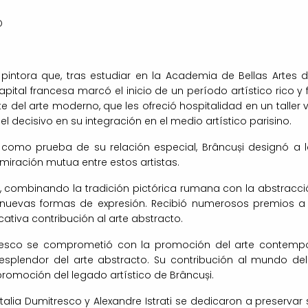
O
intora que, tras estudiar en la Academia de Bellas Artes d
 capital francesa marcó el inicio de un período artístico rico y
e del arte moderno, que les ofreció hospitalidad en un taller ve
l decisivo en su integración en el medio artístico parisino.
como prueba de su relación especial, Brâncuși designó a l
miración mutua entre estos artistas.
s, combinando la tradición pictórica rumana con la abstracci
uevas formas de expresión. Recibió numerosos premios a lo 
ativa contribución al arte abstracto.
tresco se comprometió con la promoción del arte contemp
l esplendor del arte abstracto. Su contribución al mundo de
romoción del legado artístico de Brâncuși.
talia Dumitresco y Alexandre Istrati se dedicaron a preservar