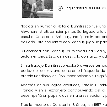
+
Seguir Natalia DUMITRESC
Nacida en Rumania, Natalia Dumitresco fue una p
Alexandre Istrati, también pintor. Su llegada a la
escultor Constantin Brâncuși, una figura important
de París. Este encuentro con Brâncuși jugó un pape
Su amistad con Brâncuși duró toda una vida y, 
testamentarios. Esto demuestra la confianza y ad
En su trabajo, Dumitresco exploró diversos tema
audaz del color y una constante búsqueda de n
premio Kandinsky en 1955, reconociendo su signific
Además de sus logros artísticos, Natalia Dumi
Francia y en el extranjero, contribuyendo así a
desempeñó un papel clave en la preservación y p
Tras la muerte de Constantin Brâncuși en 1957, Na