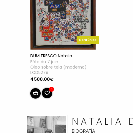
Obra única
DUMITRESCO Natalia
Fête du 7 juin
Óleo sobre tela (moderno)
LCD5279
4 500,00€
3
NATALIA
BIOGRAFÍA