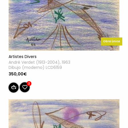
Obra única
Artistes Divers
André Verdet (1913-2004), 1963
Dibujo (moderno) LCD6159
350,00€
2