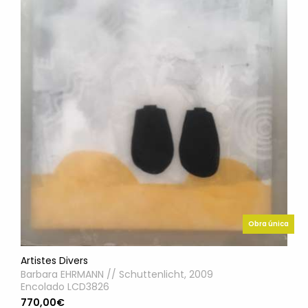
Obra única
Artistes Divers
Barbara EHRMANN // Schuttenlicht, 2009
Encolado LCD3826
770,00€