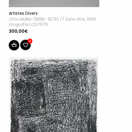
Artistes Divers
Otto Müller (1898- 1979) // Sans titre, 1966
Litografía LCD7579
300,00€
2