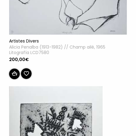
Artistes Divers
Alicia Penalba (1913-1982) // Champ ailé, 1965
Litografía LCD7580
200,00€