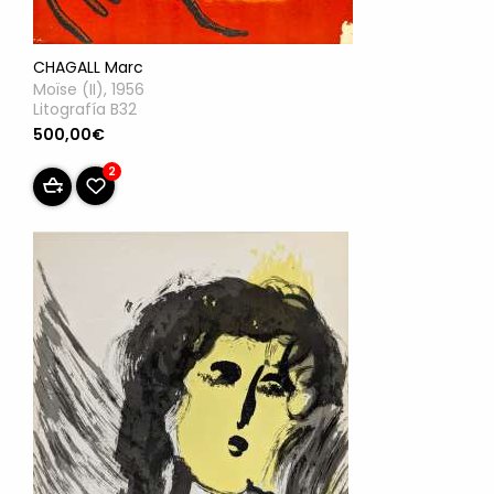
CHAGALL Marc
Moïse (II), 1956
Litografía B32
500,00€
2