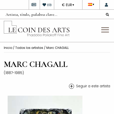
DEVISE
(
0
)
€ EUR
▼
▼
Inicio
/
Todos los artistas
/ Marc CHAGALL
MARC CHAGALL
(1887-1985)
+
Seguir a este artista