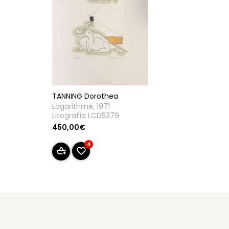
TANNING Dorothea
Logarithme, 1971
Litografía LCD5379
450,00€
4