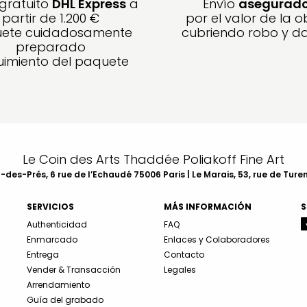
 gratuito
DHL Express
a
Envío
asegurad
partir de 1.200 €
por el valor de la o
ete cuidadosamente
cubriendo robo y d
preparado
imiento del paquete
Le Coin des Arts Thaddée Poliakoff Fine Art
des-Prés, 6 rue de l’Echaudé 75006 Paris | Le Marais, 53, rue de Ture
SERVICIOS
MÁS INFORMACIÓN
S
Authenticidad
FAQ
Enmarcado
Enlaces y Colaboradores
Entrega
Contacto
Vender & Transacción
Legales
Arrendamiento
Guía del grabado