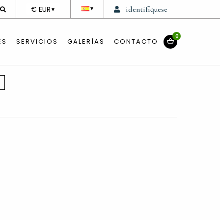
DEVISE
€ EUR
identifíquese
▼
▼
0
ES
SERVICIOS
GALERÍAS
CONTACTO