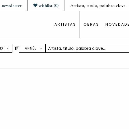
newsletter
wishlist
(
0
)
ARTISTAS
OBRAS
NOVEDAD
IX
ANNÉE
Trier
par
prix