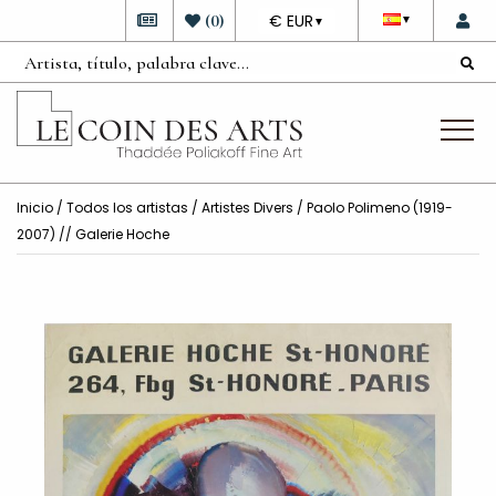
DEVISE
(
0
)
€ EUR
▼
▼
Inicio
/
Todos los artistas
/
Artistes Divers
/ Paolo Polimeno (1919-
2007) // Galerie Hoche