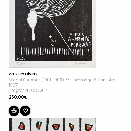
Artistes Divers
Michel Seuphor (1901-1999) // Hommage à Hans Arp,
1967
Litografía LCD7267
250.00€