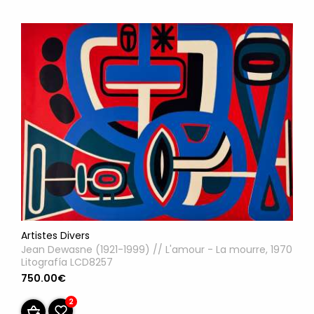
Artistes Divers
Jean Dewasne (1921-1999) // L'amour - La mourre, 1970
Litografía LCD8257
750.00€
2