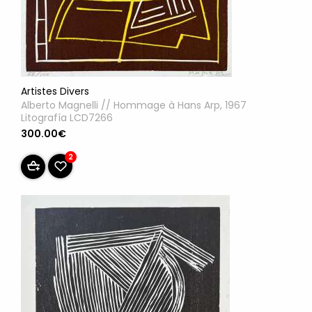
Artistes Divers
Alberto Magnelli // Hommage à Hans Arp, 1967
Litografía LCD7266
300.00€
2