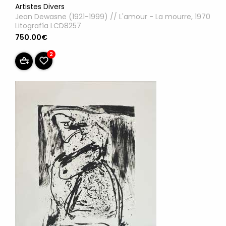
Artistes Divers
Jean Dewasne (1921-1999) // L'amour - La mourre, 1970
Litografía LCD8257
750.00€
2