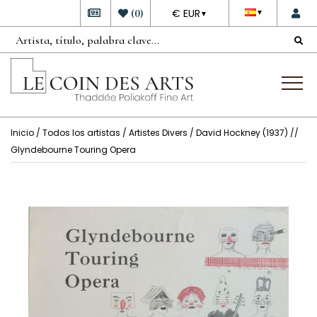
DEVISE
(
0
)
€ EUR
▼
▼
Inicio
/
Todos los artistas
/
Artistes Divers
/ David Hockney (1937) //
Glyndebourne Touring Opera