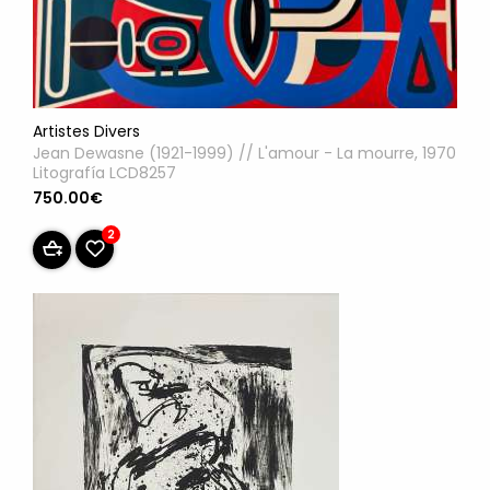
Artistes Divers
Jean Dewasne (1921-1999) // L'amour - La mourre, 1970
Litografía LCD8257
750.00€
2