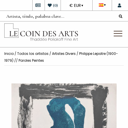
DEVISE
(
0
)
€ EUR
▼
▼
Inicio
/
Todos los artistas
/
Artistes Divers
/ Philippe Lepatre (1900-
1979) // Paroles Peintes