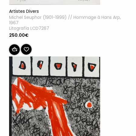
Artistes Divers
Michel Seuphor (1901-1999) // Hommage à Hans Arp,
1967
Litografía LCD7267
250.00€