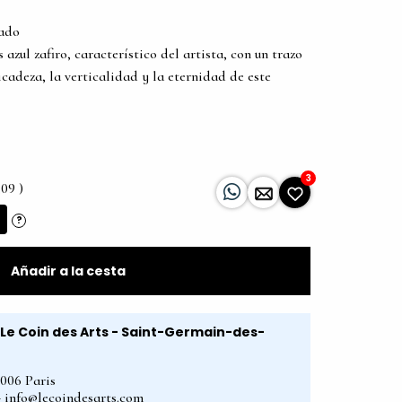
tado
zul zafiro, característico del artista, con un trazo
icadeza, la verticalidad y la eternidad de este
3
,09 )
?
Añadir a la cesta
Le Coin des Arts - Saint-Germain-des-
5006 Paris
2 - info@lecoindesarts.com