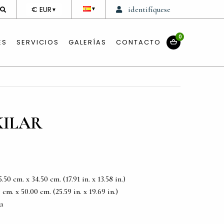
DEVISE
€ EUR
identifíquese
▼
▼
0
ES
SERVICIOS
GALERÍAS
CONTACTO
KILAR
0 cm. x 34.50 cm. (17.91 in. x 13.58 in.)
m. x 50.00 cm. (25.59 in. x 19.69 in.)
a