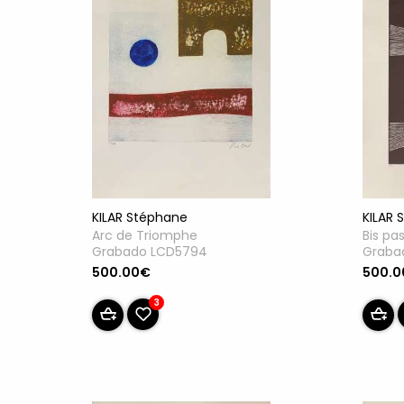
KILAR Stéphane
KILAR 
Arc de Triomphe
Bis pa
Grabado LCD5794
Graba
500.00€
500.
3