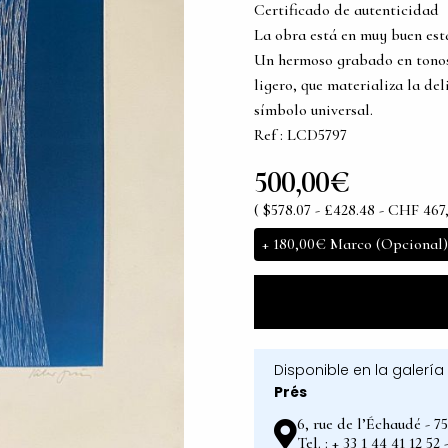
Certificado de autenticidad
La obra está en muy buen es
Un hermoso grabado en tonos a
ligero, que materializa la del
símbolo universal.
Ref : LCD5797
500,00€
( $578.07 - £428.48 - CHF 467
+
180,00€
Marco (Opcional)
Disponible en la galería
Prés
6, rue de l’Échaudé - 7
Tel. : + 33 1 44 41 12 5