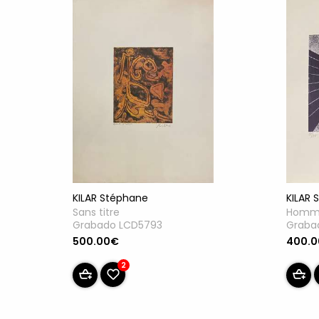
KILAR Stéphane
KILAR 
Sans titre
Homme
Grabado LCD5793
Graba
500.00€
400.
2