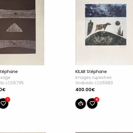
KILAR Stéphane
Stéphane
Images rupestres
ssage
Grabado LCD5983
do LCD5795
400.00€
00€
4
1