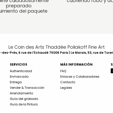
ete cuidadosamente
cubriendo robo y d
preparado
imiento del paquete
Le Coin des Arts Thaddée Poliakoff Fine Art
des-Prés, 6 rue de l’Echaudé 75006 Paris | Le Marais, 53, rue de Ture
SERVICIOS
MÁS INFORMACIÓN
S
Authenticidad
FAQ
Enmarcado
Enlaces y Colaboradores
Entrega
Contacto
Vender & Transacción
Legales
Arrendamiento
Guía del grabado
Guía de la Pintura