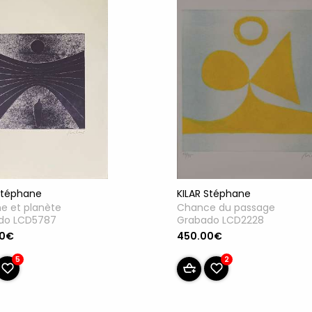
Stéphane
KILAR Stéphane
 et planète
Chance du passage
do LCD5787
Grabado LCD2228
00€
450.00€
5
2