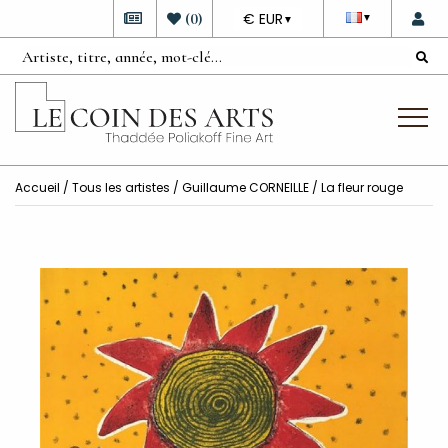
DEVISE
(
0
)
€ EUR
▼
▼
Accueil
/
Tous les artistes
/
Guillaume CORNEILLE
/ La fleur rouge