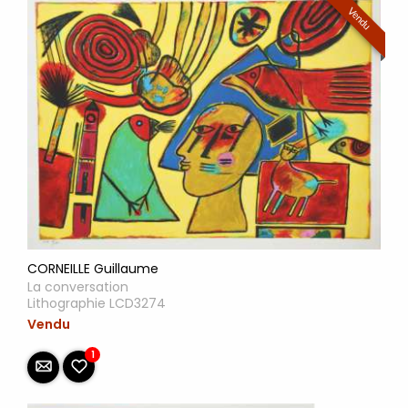
Vendu
CORNEILLE Guillaume
La conversation
Lithographie LCD3274
Vendu
1