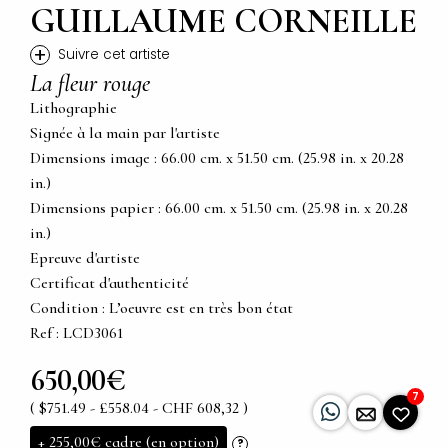
GUILLAUME CORNEILLE
+
Suivre cet artiste
La fleur rouge
Lithographie
Signée à la main par l'artiste
Dimensions image : 66.00 cm. x 51.50 cm. (25.98 in. x 20.28
in.)
Dimensions papier : 66.00 cm. x 51.50 cm. (25.98 in. x 20.28
in.)
Epreuve d'artiste
Certificat d'authenticité
Condition : L’oeuvre est en très bon état
Ref : LCD3061
650,00€
7
( $751.49 - £558.04 - CHF 608,32 )
+
255,00€
cadre (en option)
?