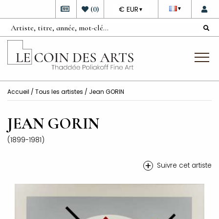
DEVISE
(
0
)
€ EUR
▼
▼
Accueil
/
Tous les artistes
/ Jean GORIN
JEAN GORIN
(1899-1981)
+
Suivre cet artiste