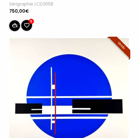
Sérigraphie LCD3658
750,00€
5
Vendu