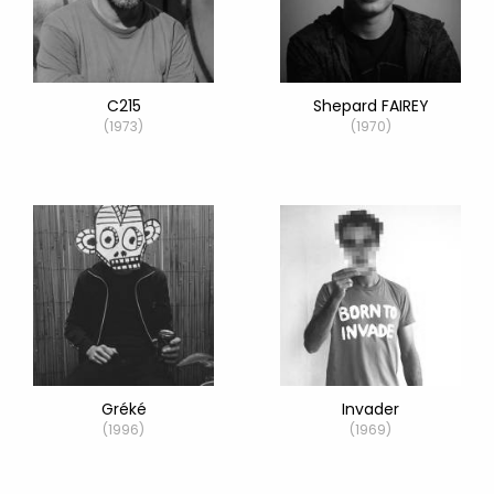
C215
Shepard FAIREY
(1973)
(1970)
Gréké
Invader
(1996)
(1969)