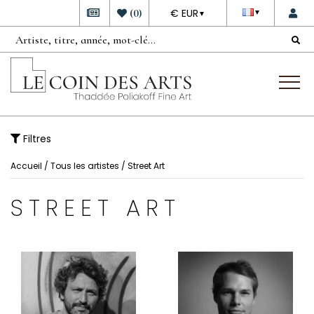
DEVISE
(
0
)
€ EUR
▼
▼
Filtres
Accueil
/
Tous les artistes
/
Street Art
STREET ART