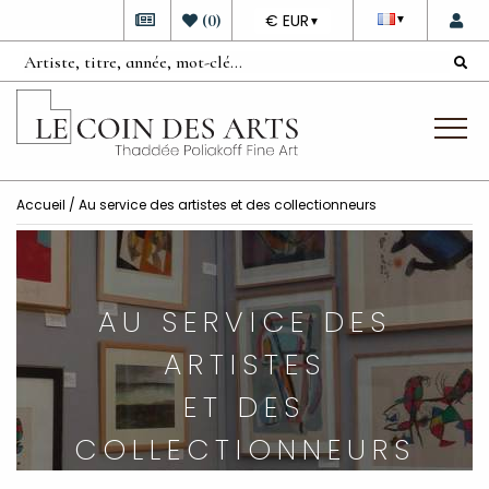
DEVISE
(
0
)
€ EUR
▼
▼
Accueil
/ Au service des artistes et des collectionneurs
AU SERVICE DES
ARTISTES
ET DES
COLLECTIONNEURS