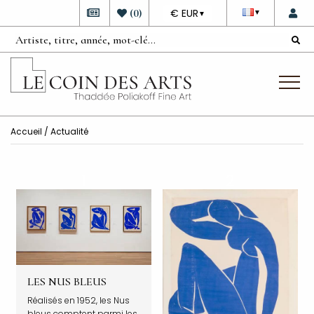
DEVISE
(
0
)
€ EUR
▼
▼
Accueil
/ Actualité
LES NUS BLEUS
Réalisés en 1952, les Nus
bleus comptent parmi les