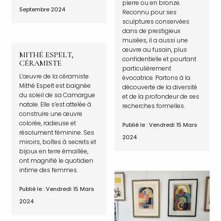
pierre ou en bronze.
Septembre 2024
Reconnu pour ses
sculptures conservées
dans de prestigieux
musées, il a aussi une
œuvre au fusain, plus
MITHÉ ESPELT,
confidentielle et pourtant
CÉRAMISTE
particulièrement
L’œuvre de la céramiste
évocatrice. Partons à la
Mithé Espelt est baignée
découverte de la diversité
du soleil de sa Camargue
et de la profondeur de ses
natale. Elle s’est attelée à
recherches formelles.
construire une œuvre
colorée, radieuse et
Publié le : Vendredi 15 Mars
résolument féminine. Ses
2024
miroirs, boîtes à secrets et
bijoux en terre émaillée,
ont magnifié le quotidien
intime des femmes.
Publié le : Vendredi 15 Mars
2024