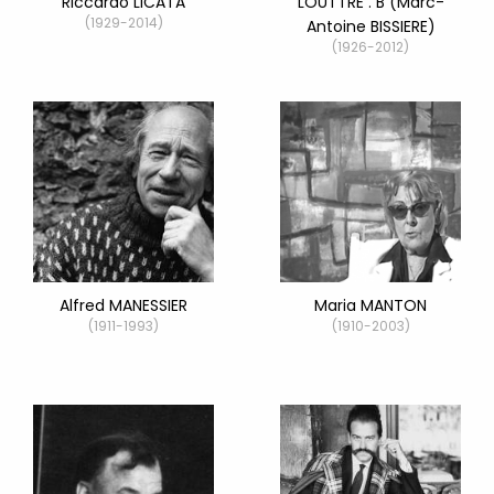
Riccardo LICATA
LOUTTRE . B (Marc-
(1929-2014)
Antoine BISSIERE)
(1926-2012)
Alfred MANESSIER
Maria MANTON
(1911-1993)
(1910-2003)