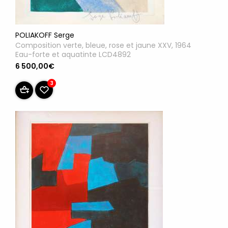
POLIAKOFF Serge
Composition verte, bleue, rose et jaune XXV, 1964
Eau-forte et aquatinte LCD4892
6 500,00€
3