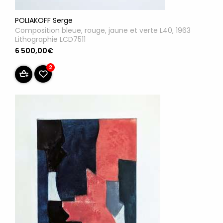
POLIAKOFF Serge
Composition bleue, rouge, jaune et verte L40, 1963
Lithographie LCD7511
6 500,00€
2