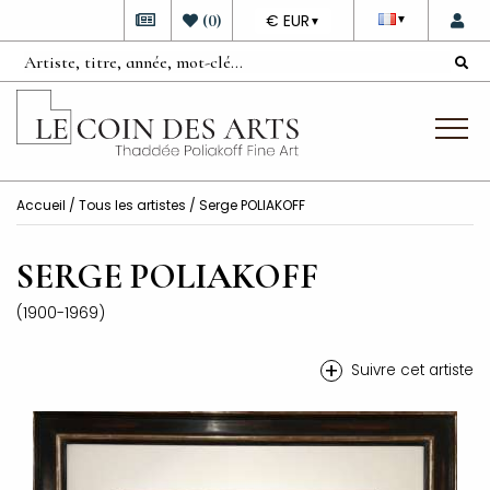
DEVISE
(
0
)
€ EUR
▼
▼
Accueil
/
Tous les artistes
/ Serge POLIAKOFF
SERGE POLIAKOFF
(1900-1969)
+
Suivre cet artiste