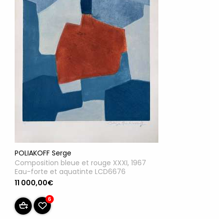
POLIAKOFF Serge
Composition bleue et rouge XXXI, 1967
Eau-forte et aquatinte LCD6676
11 000,00€
6