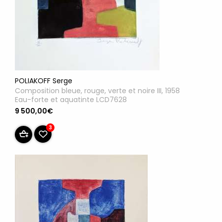
POLIAKOFF Serge
Composition bleue, rouge, verte et noire III, 1958
Eau-forte et aquatinte LCD7628
9 500,00€
3