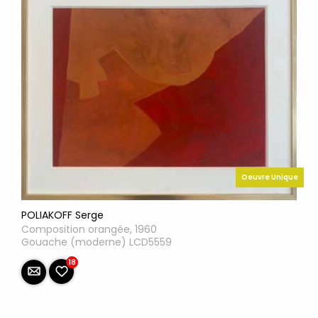
Oeuvre Unique
POLIAKOFF Serge
Composition orangée, 1960
Gouache (moderne) LCD5559
18