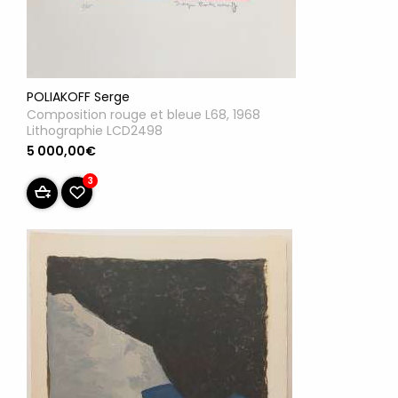
POLIAKOFF Serge
Composition rouge et bleue L68, 1968
Lithographie LCD2498
5 000,00€
3