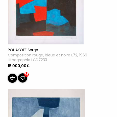
POLIAKOFF Serge
Composition rouge, bleue et noire L72, 1969
Lithographie LCD7233
15 000,00€
14