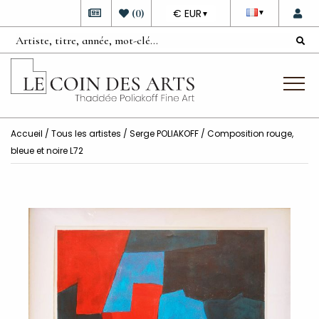
DEVISE
(
0
)
€ EUR
▼
▼
Accueil
/
Tous les artistes
/
Serge POLIAKOFF
/ Composition rouge,
bleue et noire L72