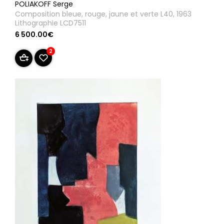
POLIAKOFF Serge
Composition bleue, rouge, jaune et verte L40, 1963
Lithographie LCD7511
6 500.00€
2