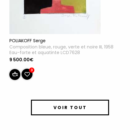
POLIAKOFF Serge
Composition bleue, rouge, verte et noire III, 1958
Eau-forte et aquatinte LCD7628
9 500.00€
3
VOIR TOUT