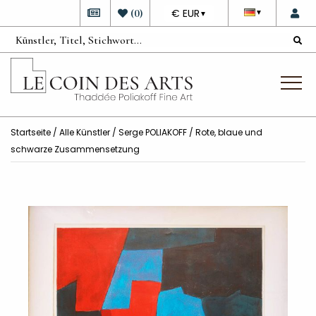
DEVISE
(
0
)
€ EUR
▼
▼
Startseite
/
Alle Künstler
/
Serge POLIAKOFF
/ Rote, blaue und
schwarze Zusammensetzung