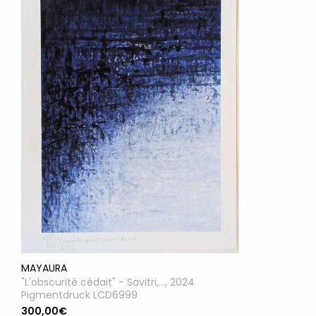
MAYAURA
"L'obscurité cédait" - Savitri,..., 2024
Pigmentdruck LCD6999
300,00€