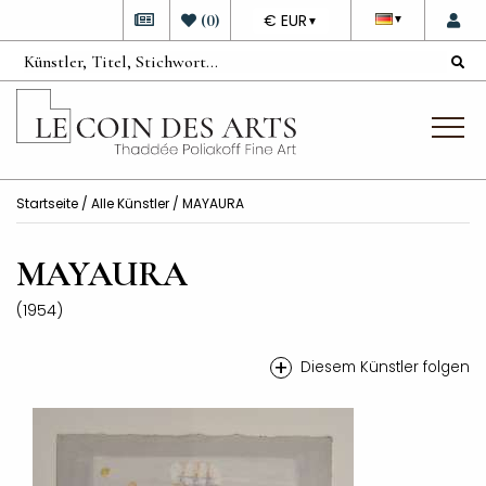
DEVISE
(
0
)
€ EUR
▼
▼
Startseite
/
Alle Künstler
/ MAYAURA
MAYAURA
(1954)
+
Diesem Künstler folgen