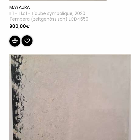
MAYAURA
II 1 - L1,c1 - L'aube symbolique, 2020
Tempera (zeitgenössisch) LCD4650
900,00€