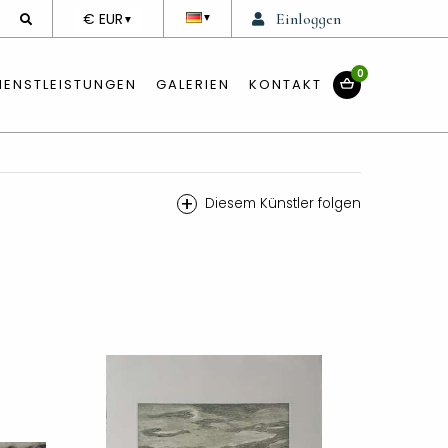
DEVISE
€ EUR
Einloggen
▼
▼
0
IENSTLEISTUNGEN
GALERIEN
KONTAKT
+
Diesem Künstler folgen