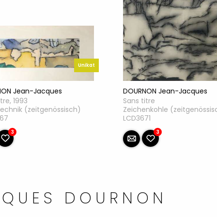
Unikat
ON Jean-Jacques
DOURNON Jean-Jacques
tre, 1993
Sans titre
echnik (zeitgenössisch)
Zeichenkohle (zeitgenössis
67
LCD3671
3
3
CQUES DOURNON