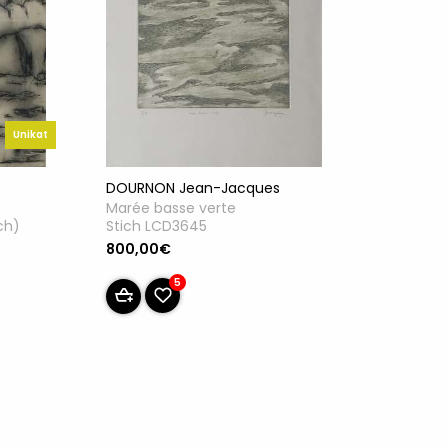
Unikat
DOURNON Jean-Jacques
Marée basse verte
Stich LCD3645
ch)
800,00€
5