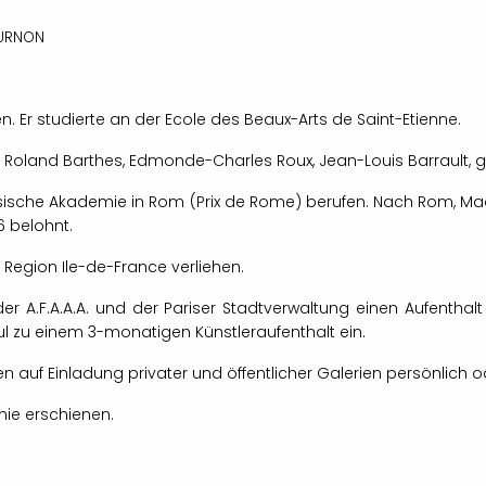
OURNON
 Er studierte an der Ecole des Beaux-Arts de Saint-Etienne.
. Roland Barthes, Edmonde-Charles Roux, Jean-Louis Barrault, g
ösische Akademie in Rom (Prix de Rome) berufen. Nach Rom, Mad
6 belohnt.
 Region Ile-de-France verliehen.
der A.F.A.A.A. und der Pariser Stadtverwaltung einen Aufentha
l zu einem 3-monatigen Künstleraufenthalt ein.
n auf Einladung privater und öffentlicher Galerien persönlich od
hie erschienen.