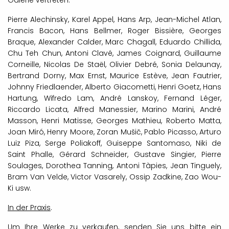
Galerie vertreten:
Pierre Alechinsky, Karel Appel, Hans Arp, Jean-Michel Atlan,
Francis Bacon, Hans Bellmer, Roger Bissière, Georges
Braque, Alexander Calder, Marc Chagall, Eduardo Chillida,
Chu Teh Chun, Antoni Clavé, James Coignard, Guillaume
Corneille, Nicolas De Staël, Olivier Debré, Sonia Delaunay,
Bertrand Dorny, Max Ernst, Maurice Estève, Jean Fautrier,
Johnny Friedlaender, Alberto Giacometti, Henri Goetz, Hans
Hartung, Wifredo Lam, André Lanskoy, Fernand Léger,
Riccardo Licata, Alfred Manessier, Marino Marini, André
Masson, Henri Matisse, Georges Mathieu, Roberto Matta,
Joan Miró, Henry Moore, Zoran Mušič, Pablo Picasso, Arturo
Luiz Piza, Serge Poliakoff, Guiseppe Santomaso, Niki de
Saint Phalle, Gérard Schneider, Gustave Singier, Pierre
Soulages, Dorothea Tanning, Antoni Tàpies, Jean Tinguely,
Bram Van Velde, Victor Vasarely, Ossip Zadkine, Zao Wou-
Ki usw.
In der Praxis
.
Um Ihre Werke zu verkaufen, senden Sie uns bitte ein