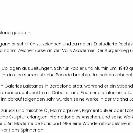
celona geboren.
ann er sehr früh zu zeichnen und zu malen. Er studierte Rechts
d nahm Zeichenkurse an der Valls Akademie. Der Bürgerkrieg u
: Collagen aus Zeitungen, Schnur, Papier und Aluminium. 1948 gr
luss ihn in eine surrealistische Periode brachte. Im selben Jahr n
n Galeries Laietanes in Barcelona statt, während er ein Stipendiu
o kennen, entdeckte mit Dubuffet und Fautrier die informelle Ku
 im darauf folgenden Jahr wurden seine Werke in der Martha Jac
 zurück und mischte Öl, Marmorpulver, Pigmentpulver oder Latex
 seine Skulptur erlangten internationales Ansehen, und seine W
e d'Art Moderne de Paris und 1988 eine Wanderretrospektive in de
ker Hans Spinner an.