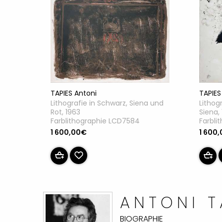
TAPIES
TAPIES Antoni
Lithog
Lithografie in Schwarz, Siena und
Siena,
Rot, 1963
Farbli
Farblithographie LCD7584
1 600
1 600,00€
ANTONI T
BIOGRAPHIE