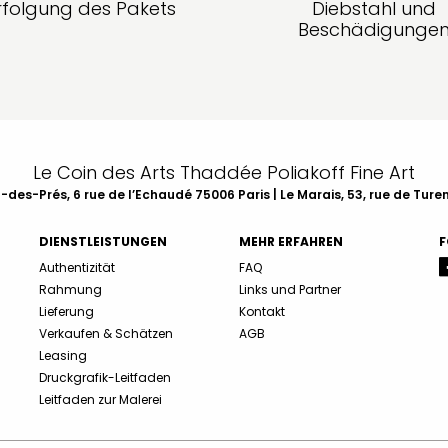
rfolgung des Pakets
Diebstahl und
Beschädigunge
Le Coin des Arts Thaddée Poliakoff Fine Art
des-Prés, 6 rue de l’Echaudé 75006 Paris | Le Marais, 53, rue de Ture
DIENSTLEISTUNGEN
MEHR ERFAHREN
F
Authentizität
FAQ
Rahmung
Links und Partner
Lieferung
Kontakt
Verkaufen & Schätzen
AGB
Leasing
Druckgrafik-Leitfaden
Leitfaden zur Malerei