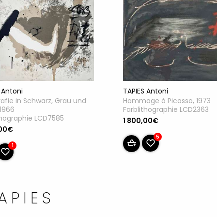
 Antoni
TAPIES Antoni
rafie in Schwarz, Grau und
Hommage à Picasso, 1973
 1966
Farblithographie LCD2363
thographie LCD7585
1 800,00€
,00€
5
1
APIES