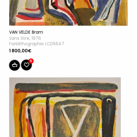
VAN VELDE Bram
Sans titre, 1976
Farblithographie LCD5647
1 800,00€
5