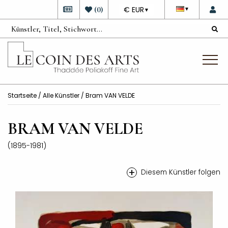
DEVISE
(
0
)
€ EUR
▼
▼
Startseite
/
Alle Künstler
/ Bram VAN VELDE
BRAM VAN VELDE
(1895-1981)
+
Diesem Künstler folgen