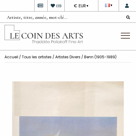
DEVISE
(
0
)
€ EUR
▼
▼
Accueil
/
Tous les artistes
/
Artistes Divers
/ Benn (1905-1989)