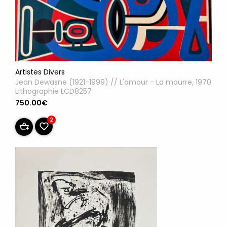
Artistes Divers
Jean Dewasne (1921-1999) // L'amour - La mourre, 1970
Lithographie LCD8257
750.00€
2