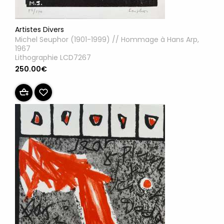
Artistes Divers
Michel Seuphor (1901-1999) // Hommage à Hans Arp,
1967
Lithographie LCD7267
250.00€