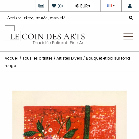
DEVISE
(
0
)
€ EUR
▼
▼
Accueil
/
Tous les artistes
/
Artistes Divers
/ Bouquet et bol sur fond
rouge