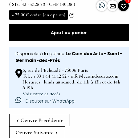
1
( $173.42 - £128.78 - CHF 140,38 )
+
75,00€
cadre (en option)
?
Ajout au panier
Disponible à la galerie
Le Coin des Arts - Saint-
Germain-des-Prés
6, rue de l’Échaudé - 75006 Paris
Tel. : + 33 1 44 41 12 52 - info@lecoindesarts.com
Horaires : lundi au samedi de 11h à 13h et de 14h
à 19h
Voir carte et accès
Discuter sur WhatsApp
Oeuvre Précédente
Oeuvre Suivante