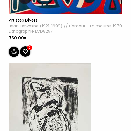
Artistes Divers
Jean Dewasne (1921-1999) // L'amour - La mourre, 1970
Lithographie LCD8257
750.00€
2