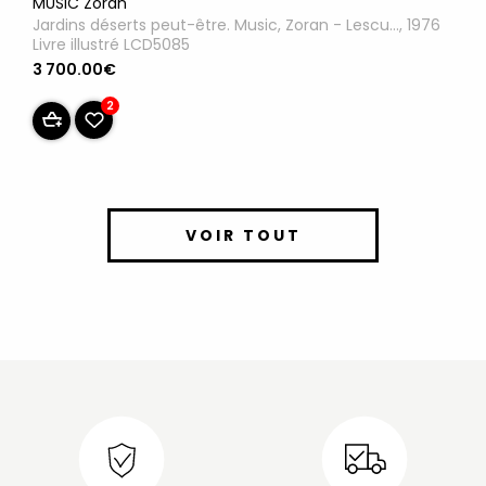
MUSIC Zoran
Jardins déserts peut-être. Music, Zoran - Lescu..., 1976
Livre illustré LCD5085
3 700.00€
2
VOIR TOUT