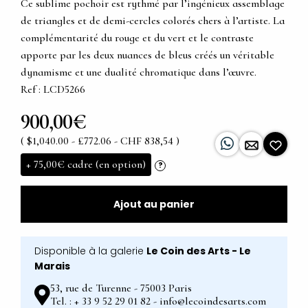
Ce sublime pochoir est rythmé par l’ingénieux assemblage
de triangles et de demi-cercles colorés chers à l’artiste. La
complémentarité du rouge et du vert et le contraste
apporte par les deux nuances de bleus créés un véritable
dynamisme et une dualité chromatique dans l’œuvre.
Ref : LCD5266
900,00€
( $1,040.00 - £772.06 - CHF 838,54 )
+
75,00€
cadre (en option)
?
Ajout au panier
Disponible à la galerie
Le Coin des Arts - Le
Marais
53, rue de Turenne - 75003 Paris
Tel. : + 33 9 52 29 01 82 - info@lecoindesarts.com