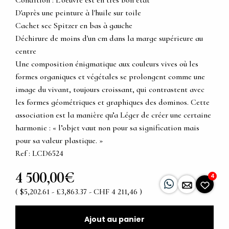
Condition : L’oeuvre est en très bon état
D'après une peinture à l'huile sur toile
Cachet sec Spitzer en bas à gauche
Déchirure de moins d'un cm dans la marge supérieure au
centre
Une composition énigmatique aux couleurs vives où les
formes organiques et végétales se prolongent comme une
image du vivant, toujours croissant, qui contrastent avec
les formes géométriques et graphiques des dominos. Cette
association est la manière qu’a Léger de créer une certaine
harmonie : « l’objet vaut non pour sa signification mais
pour sa valeur plastique. »
Ref : LCD6524
4 500,00€
4
( $5,202.61 - £3,863.37 - CHF 4 211,46 )
Ajout au panier