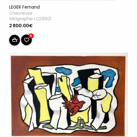
LEGER Fernand
Chevreuse
Sérigraphie LCD5921
2 800.00€
5