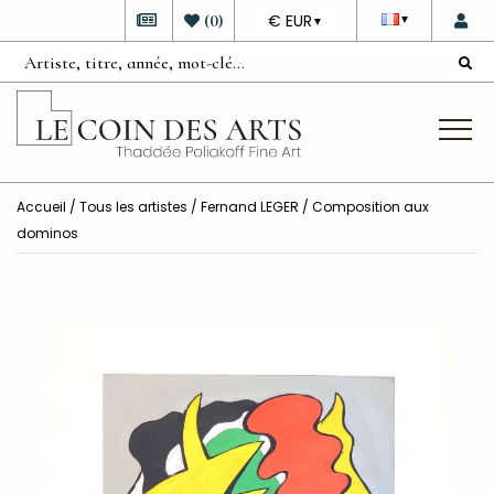
DEVISE
(
0
)
€ EUR
▼
▼
Accueil
/
Tous les artistes
/
Fernand LEGER
/ Composition aux
dominos