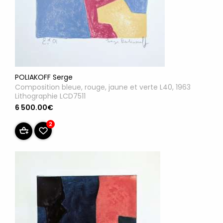
POLIAKOFF Serge
Composition bleue, rouge, jaune et verte L40, 1963
Lithographie LCD7511
6 500.00€
2