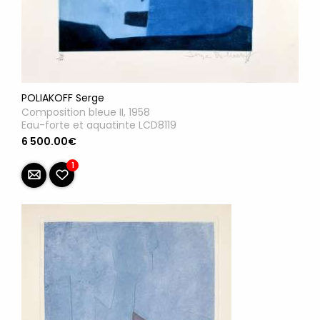
POLIAKOFF Serge
Composition bleue II, 1958
Eau-forte et aquatinte LCD8119
6 500.00€
1