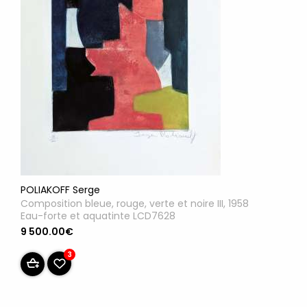
POLIAKOFF Serge
Composition bleue, rouge, verte et noire III, 1958
Eau-forte et aquatinte LCD7628
9 500.00€
3