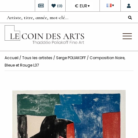
DEVISE
(
0
)
€ EUR
▼
▼
Accueil
/
Tous les artistes
/
Serge POLIAKOFF
/ Composition Noire,
Bleue et Rouge L37