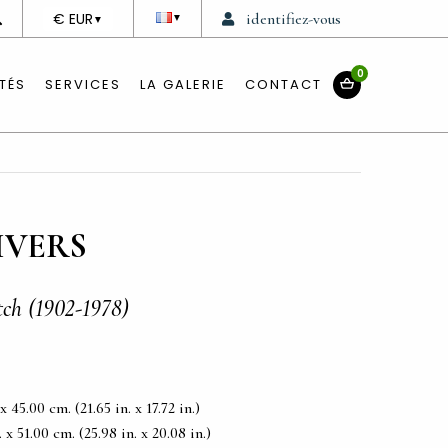
DEVISE
€ EUR
identifiez-vous
▼
▼
0
TÉS
SERVICES
LA GALERIE
CONTACT
IVERS
tch (1902-1978)
45.00 cm. (21.65 in. x 17.72 in.)
 51.00 cm. (25.98 in. x 20.08 in.)