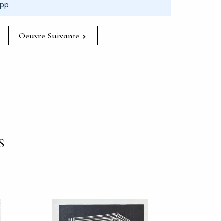
App
Oeuvre Suivante
S