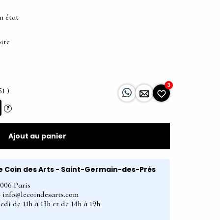
n état
ite
3
51 )
?
Ajout au panier
e Coin des Arts - Saint-Germain-des-Prés
5006 Paris
2 - info@lecoindesarts.com
edi de 11h à 13h et de 14h à 19h