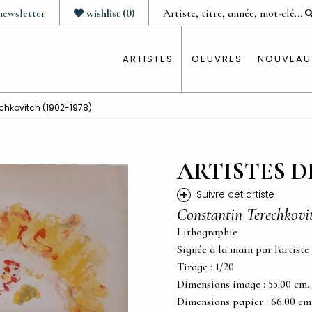
newsletter
wishlist
(
0
)
ARTISTES
OEUVRES
NOUVEAU
chkovitch (1902-1978)
ARTISTES D
+
Suivre cet artiste
Constantin Terechkovi
Lithographie
Signée à la main par l'artiste
Tirage : 1/20
Dimensions image : 55.00 cm. x 
Dimensions papier : 66.00 cm. x