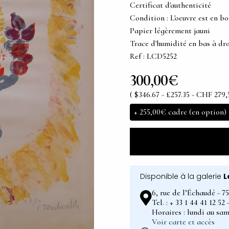
Certificat d'authenticité
Condition : L'oeuvre est en bo
Papier légèrement jauni
Trace d'humidité en bas à dro
Ref : LCD5252
300,00€
( $346.67 - £257.35 - CHF 279,
+
255,00€
cadre (en option)
Disponible à la galerie
L
6, rue de l’Échaudé - 7
Tel. : + 33 1 44 41 12 5
Horaires : lundi au sam
Voir carte et accès