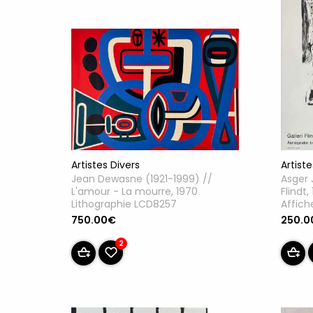
Artistes Divers
Artiste
Jean Dewasne (1921-1999) //
Asger 
L'amour - La mourre, 1970
Flindt,
Lithographie LCD8257
Affich
750.00€
250.0
2