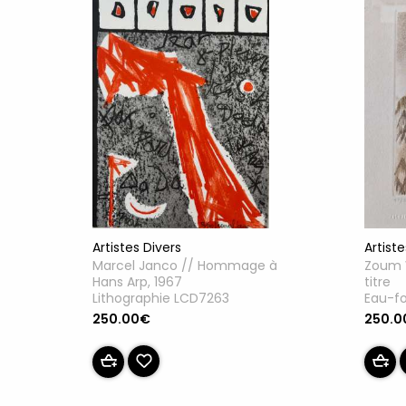
Artiste
Artistes Divers
Zoum W
Marcel Janco // Hommage à
titre
Hans Arp, 1967
Eau-fo
Lithographie LCD7263
250.0
250.00€