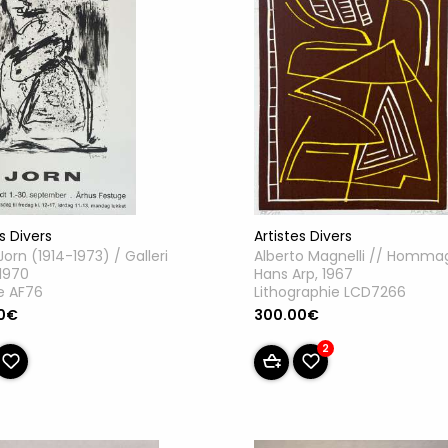
Artistes Divers
s Divers
Alberto Magnelli // Homma
Jorn (1914-1973) / Galleri
Hans Arp, 1967
 1970
Lithographie LCD7266
e AF76
300.00€
0€
2