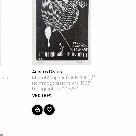
Artistes Divers
ge à
Michel Seuphor (1901-1999) //
Hommage à Hans Arp, 1967
Lithographie LCD7267
250.00€