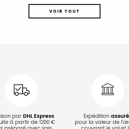
VOIR TOUT
aison par
DHL Express
Expédition
assuré
uite à partir de 1200 €
pour la valeur de l'œ
is préparé avec soin
couvrant le vol et 