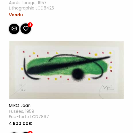
Après l'orage, 1957
Lithographie LCD8425
Vendu
3
MIRO Joan
Fusées, 1959
Eau-forte LCD7897
4 800.00€