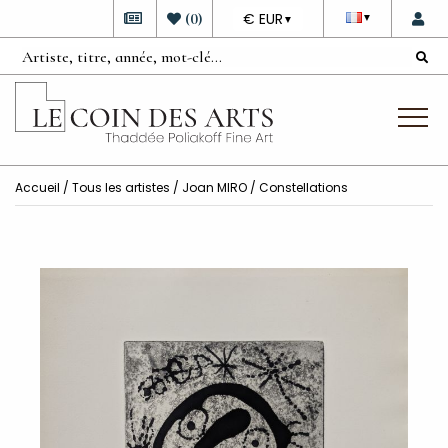
DEVISE
(
0
)
€ EUR
▼
▼
Accueil
/
Tous les artistes
/
Joan MIRO
/ Constellations