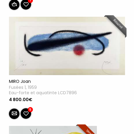
7
Réservé
MIRO Joan
Fusées 1, 1959
Eau-forte et aquatinte LCD7896
4 800.00€
5
Vendu