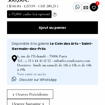
3
( $346.84 - £257.09 - CHF 280,25 )
+
75,00€
cadre (en option)
?
Ajout au panier
Disponible à la galerie
Le Coin des Arts - Saint-
Germain-des-Prés
6, rue de l’Échaudé - 75006 Paris
Tel. : + 33 1 44 41 12 52 - info@lecoindesarts.com
Horaires : lundi au samedi de 11h à 13h et de 14h
à 19h
Voir carte et accès
Discuter sur WhatsApp
Oeuvre Précédente
Oeuvre Suivante