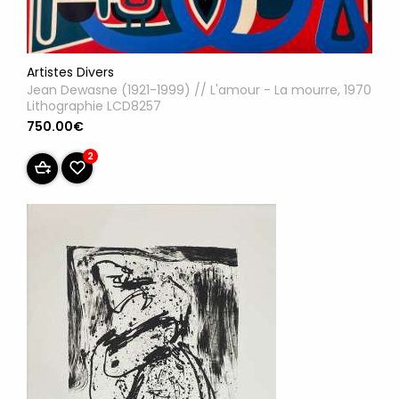
Artistes Divers
Jean Dewasne (1921-1999) // L'amour - La mourre, 1970
Lithographie LCD8257
750.00€
2