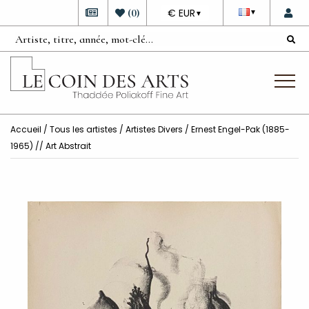
DEVISE
(
0
)
€ EUR
▼
▼
Accueil
/
Tous les artistes
/
Artistes Divers
/ Ernest Engel-Pak (1885-
1965) // Art Abstrait