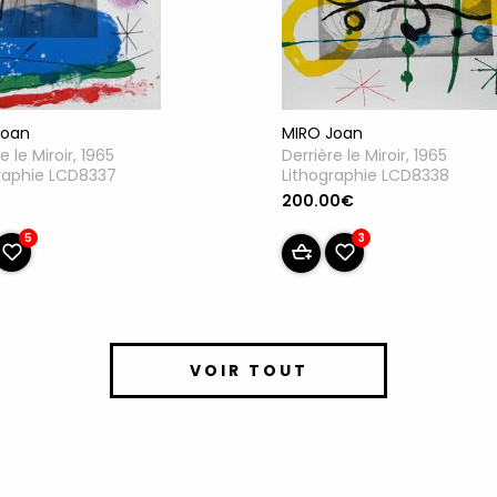
Joan
MIRO Joan
e le Miroir, 1965
Derrière le Miroir, 1965
raphie LCD8337
Lithographie LCD8338
u
200.00€
5
3
VOIR TOUT