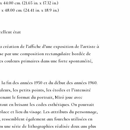
44.00 cm. (21.65 in. x 17.32 in.)
 48.00 cm. (24.41 in. x 18.9 in.)
cellent état
a création de l’affiche d’une exposition de l’artiste à
rise par une composition rectangulaire bordée de
des couleurs primaires dans une forte spontanéité,
 la fin des années 1950 et du début des années 1960.
eurs, les petits points, les étoiles et l’intensité
enant le format du portrait, Miró joue avec
 tout en brisant les codes esthétiques. On pourrait
lace et lieu du visage. Les attributs du personnage,
, ressemblent également aux fourches utilisées en
ns une série de lithographies réalisée deux ans plus