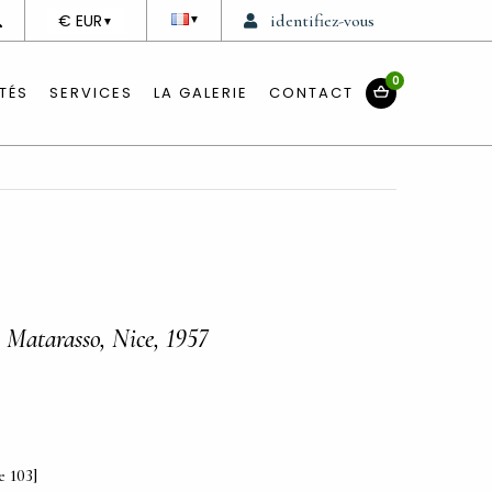
DEVISE
€ EUR
identifiez-vous
▼
▼
0
TÉS
SERVICES
LA GALERIE
CONTACT
e Matarasso, Nice, 1957
e 103]