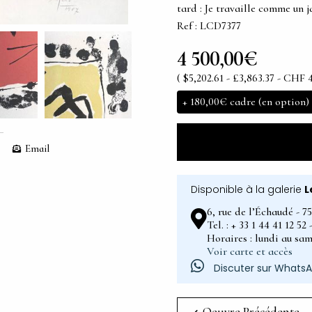
tard : Je travaille comme un j
Ref : LCD7377
4 500,00€
( $5,202.61 - £3,863.37 - CHF 4
+
180,00€
cadre (en option)
Email
Disponible à la galerie
L
6, rue de l’Échaudé - 7
Tel. : + 33 1 44 41 12 5
Horaires : lundi au sam
Voir carte et accès
Discuter sur Whats
Oeuvre Précédente