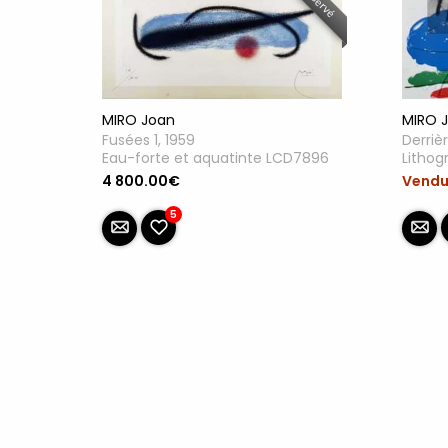
Réservé
MIRO Joan
MIRO 
Fusées 1, 1959
Derrièr
Eau-forte et aquatinte LCD7896
Lithog
4 800.00€
Vend
5