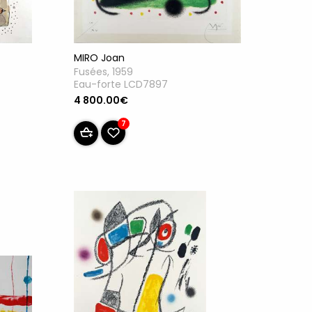
MIRO Joan
Fusées, 1959
Eau-forte LCD7897
4 800.00€
7