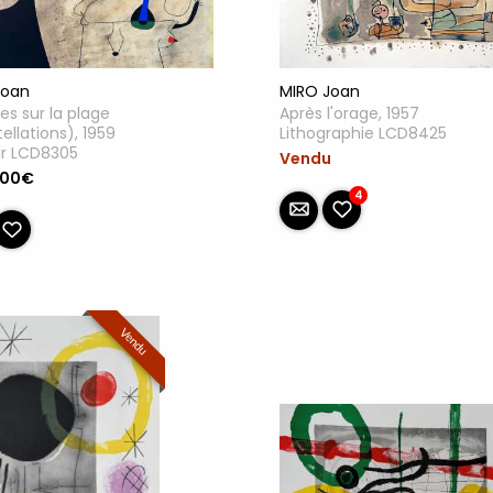
MIRO Joan
Joan
Après l'orage, 1957
s sur la plage
Lithographie LCD8425
ellations), 1959
ir LCD8305
Vendu
.00€
4
Vendu