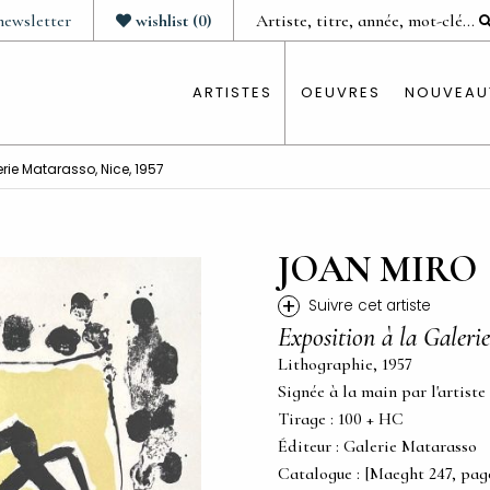
newsletter
wishlist
(
0
)
ARTISTES
OEUVRES
NOUVEAU
erie Matarasso, Nice, 1957
JOAN MIRO
+
Suivre cet artiste
Exposition à la Galeri
Lithographie, 1957
Signée à la main par l'artiste
Tirage : 100 + HC
Éditeur : Galerie Matarasso
Catalogue : [Maeght 247, pag