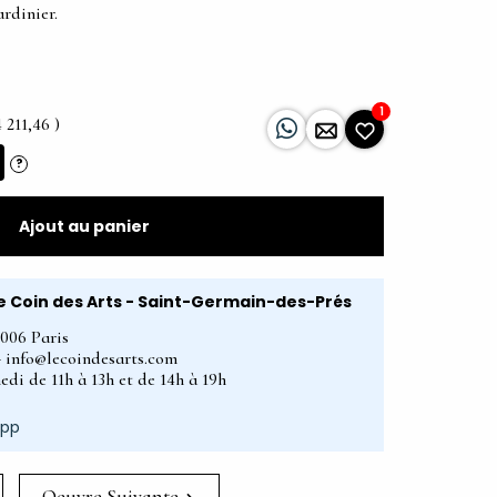
ardinier.
1
 211,46 )
?
Ajout au panier
e Coin des Arts - Saint-Germain-des-Prés
5006 Paris
2 - info@lecoindesarts.com
edi de 11h à 13h et de 14h à 19h
App
Oeuvre Suivante