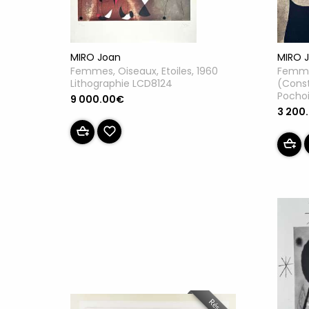
MIRO Joan
MIRO 
Femmes, Oiseaux, Etoiles, 1960
Femme
Lithographie LCD8124
(Const
Pocho
9 000.00€
3 200