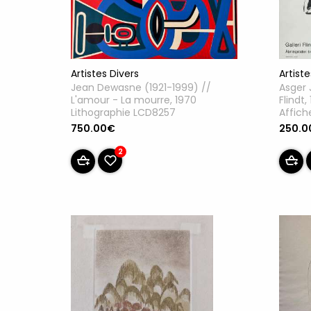
Artistes Divers
Artiste
Jean Dewasne (1921-1999) //
Asger 
L'amour - La mourre, 1970
Flindt,
Lithographie LCD8257
Affich
750.00€
250.0
2