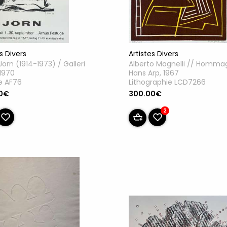
Artistes Divers
s Divers
Alberto Magnelli // Homma
Jorn (1914-1973) / Galleri
Hans Arp, 1967
 1970
Lithographie LCD7266
e AF76
300.00€
0€
2