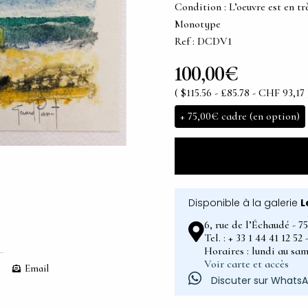
Condition : L’oeuvre est en tr
Monotype
Ref : DCDV1
100,00€
( $115.56 - £85.78 - CHF 93,17 
+
75,00€
cadre (en option)
Disponible à la galerie
L
6, rue de l’Échaudé - 7
Tel. : + 33 1 44 41 12 5
Horaires : lundi au sam
Voir carte et accès
Email
Discuter sur Whats