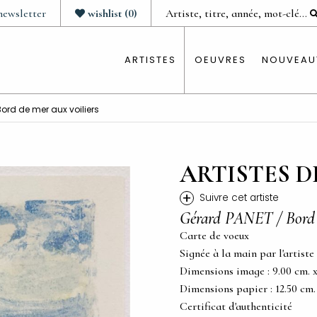
newsletter
wishlist
(
0
)
ARTISTES
OEUVRES
NOUVEAU
ord de mer aux voiliers
ARTISTES D
+
Suivre cet artiste
Gérard PANET / Bord d
Carte de voeux
Signée à la main par l'artiste
Dimensions image : 9.00 cm. x 1
Dimensions papier : 12.50 cm. x
Certificat d'authenticité