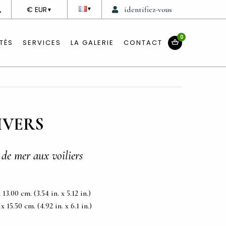
DEVISE
€ EUR
identifiez-vous
▼
▼
0
TÉS
SERVICES
LA GALERIE
CONTACT
IVERS
e mer aux voiliers
3.00 cm. (3.54 in. x 5.12 in.)
 15.50 cm. (4.92 in. x 6.1 in.)