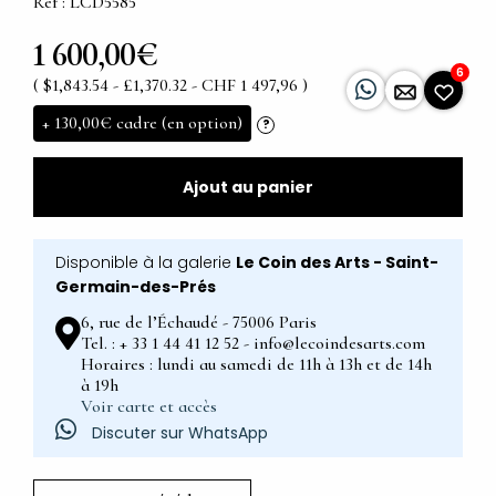
Ref : LCD5585
1 600,00€
6
( $1,843.54 - £1,370.32 - CHF 1 497,96 )
+
130,00€
cadre (en option)
?
Ajout au panier
Disponible à la galerie
Le Coin des Arts - Saint-
Germain-des-Prés
6, rue de l’Échaudé - 75006 Paris
Tel. : + 33 1 44 41 12 52 - info@lecoindesarts.com
Horaires : lundi au samedi de 11h à 13h et de 14h
à 19h
Voir carte et accès
Discuter sur WhatsApp