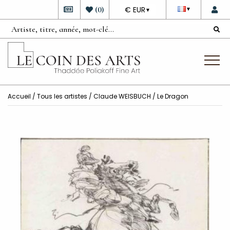
DEVISE
(
0
)
€ EUR
▼
▼
Accueil
/
Tous les artistes
/
Claude WEISBUCH
/ Le Dragon