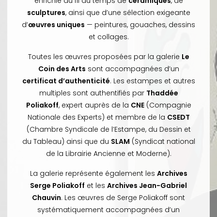
enrichie au fil du temps de
céramiques
, de
sculptures
, ainsi que d’une sélection exigeante
d’
œuvres uniques
— peintures, gouaches, dessins
et collages.
Toutes les œuvres proposées par la galerie
Le
Coin des Arts
sont accompagnées d’un
certificat d’authenticité
. Les estampes et autres
multiples sont authentifiés par
Thaddée
Poliakoff
, expert auprès de la
CNE
(Compagnie
Nationale des Experts) et membre de la
CSEDT
(Chambre Syndicale de l’Estampe, du Dessin et
du Tableau) ainsi que du
SLAM
(Syndicat national
de la Librairie Ancienne et Moderne).
La galerie représente également les
Archives
Serge Poliakoff
et les
Archives Jean-Gabriel
Chauvin
. Les œuvres de Serge Poliakoff sont
systématiquement accompagnées d’un