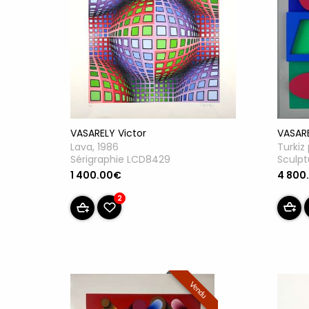
VASARE
VASARELY Victor
Turkiz 
Lava, 1986
Sculpt
Sérigraphie LCD8429
4 800
1 400.00€
2
Vendu