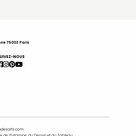
nne 75003 Paris
UIVEZ-NOUS
ndesarts.com
e de l’Estampe, du Dessin et du Tableau