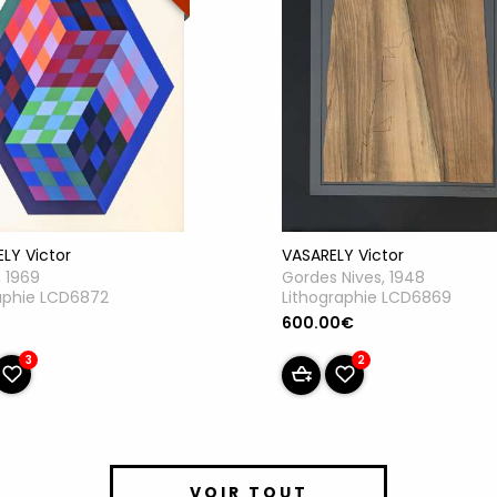
LY Victor
VASARELY Victor
, 1969
Gordes Nives, 1948
aphie LCD6872
Lithographie LCD6869
u
600.00€
3
2
VOIR TOUT