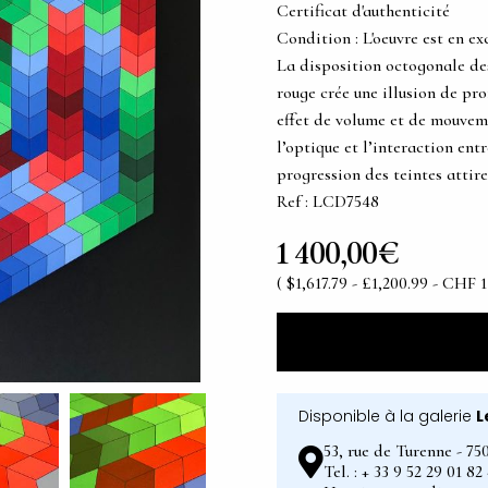
Certificat d'authenticité
Condition : L'oeuvre est en ex
La disposition octogonale des
rouge crée une illusion de pro
effet de volume et de mouvem
l’optique et l’interaction ent
progression des teintes attire
Ref : LCD7548
1 400,00€
( $1,617.79 - £1,200.99 - CHF 1
Disponible à la galerie
L
53, rue de Turenne - 75
Tel. : + 33 9 52 29 01 8