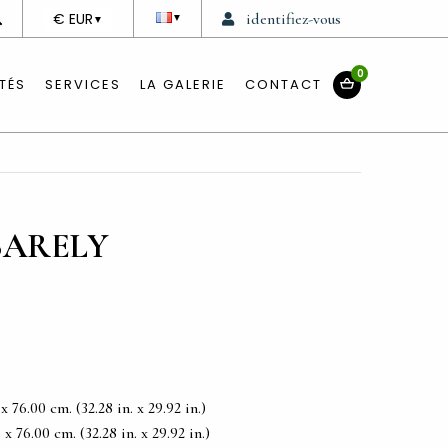
DEVISE
€ EUR
identifiez-vous
▼
▼
0
TÉS
SERVICES
LA GALERIE
CONTACT
SARELY
76.00 cm. (32.28 in. x 29.92 in.)
 76.00 cm. (32.28 in. x 29.92 in.)