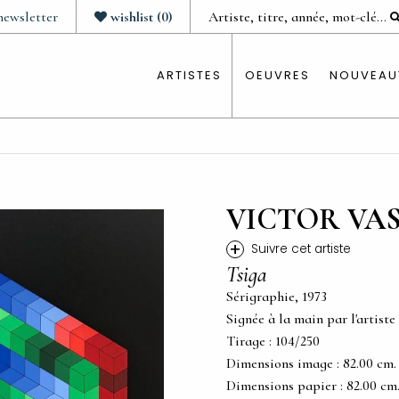
newsletter
wishlist
(
0
)
ARTISTES
OEUVRES
NOUVEAU
VICTOR VA
+
Suivre cet artiste
Tsiga
Sérigraphie, 1973
Signée à la main par l'artiste
Tirage : 104/250
Dimensions image : 82.00 cm. x 
Dimensions papier : 82.00 cm. x