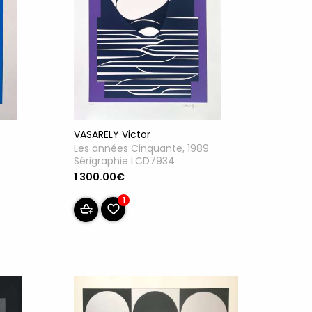
VASARELY Victor
Les années Cinquante, 1989
Sérigraphie LCD7934
1 300.00€
1