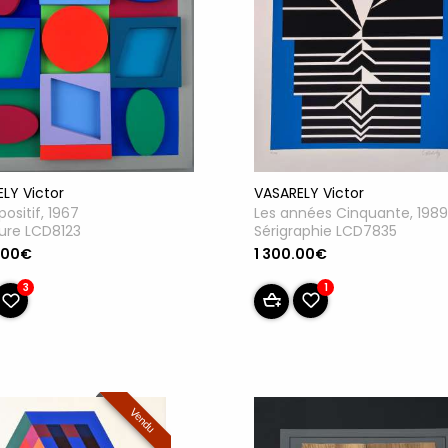
VASARELY Victor
LY Victor
Les années Cinquante, 1989
positif, 1967
Sérigraphie LCD7835
ure LCD8123
1 300.00€
.00€
1
3
Vendu