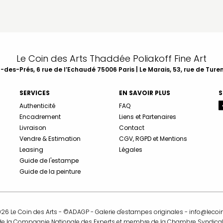
Le Coin des Arts Thaddée Poliakoff Fine Art
des-Prés, 6 rue de l’Echaudé 75006 Paris | Le Marais, 53, rue de Ture
SERVICES
EN SAVOIR PLUS
S
Authenticité
FAQ
Encadrement
Liens et Partenaires
Livraison
Contact
Vendre & Estimation
CGV, RGPD et Mentions
Leasing
Légales
Guide de l'estampe
Guide de la peinture
26 Le Coin des Arts - ©ADAGP - Galerie d'estampes originales -
info@lecoi
 de la Compagnie Nationale des Experts et membre de la Chambre Syndical