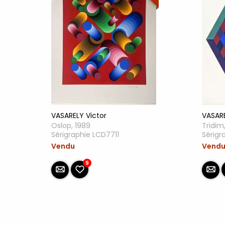
VASARELY Victor
VASARE
Oslop, 1989
Tridim
Sérigraphie LCD7711
Sérigr
Vendu
Vend
9