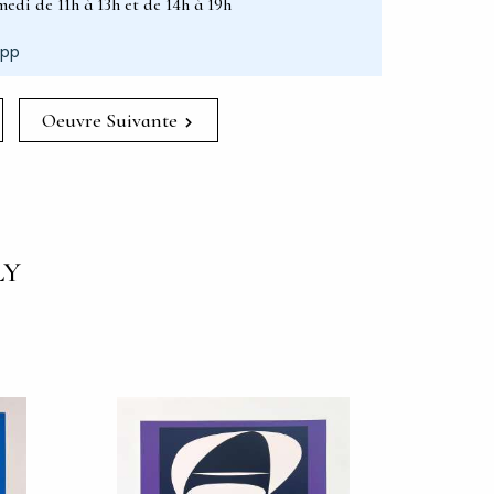
edi de 11h à 13h et de 14h à 19h
App
Oeuvre Suivante
LY