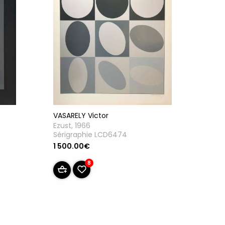
VASARELY Victor
Ezust, 1966
Sérigraphie LCD6474
1 500.00€
8