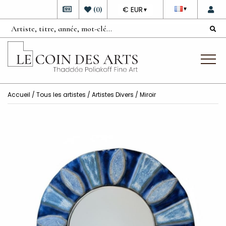
DEVISE
(
0
)
€ EUR
▼
▼
Accueil
/
Tous les artistes
/
Artistes Divers
/ Miroir