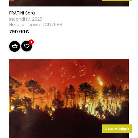
FRATINI Sara
Incendi IV, 2025
Huile sur cuivre LCD7688
790.00€
1
Oeuvre Unique