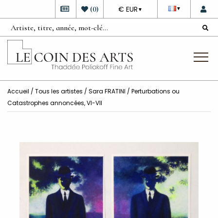
DEVISE
(
0
)
€ EUR
▼
▼
Accueil
/
Tous les artistes
/
Sara FRATINI
/ Perturbations ou
Catastrophes annoncées, VI-VII