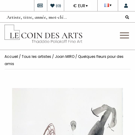
DEVISE
(
0
)
€ EUR
▼
▼
Accueil
/
Tous les artistes
/
Joan MIRO
/ Quelques fleurs pour des
amis