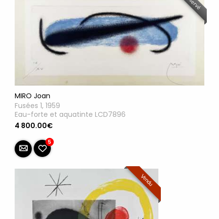
Réservé
MIRO Joan
Fusées 1, 1959
Eau-forte et aquatinte LCD7896
4 800.00€
5
Vendu