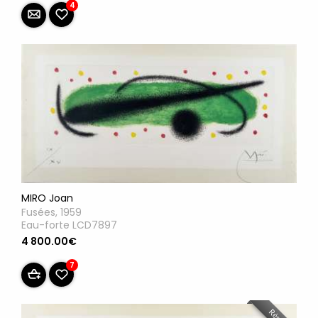
4
MIRO Joan
Fusées, 1959
Eau-forte LCD7897
4 800.00€
7