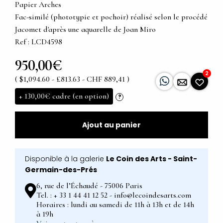
Papier Arches
Fac-similé (phototypie et pochoir) réalisé selon le procédé
Jacomet d'après une aquarelle de Joan Miro
Ref : LCD4598
950,00€
2
( $1,094.60 - £813.63 - CHF 889,41 )
+
130,00€
cadre (en option)
?
Ajout au panier
Disponible à la galerie
Le Coin des Arts - Saint-
Germain-des-Prés
6, rue de l’Échaudé - 75006 Paris
Tel. : + 33 1 44 41 12 52 - info@lecoindesarts.com
Horaires : lundi au samedi de 11h à 13h et de 14h
à 19h