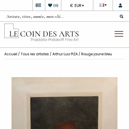
DEVISE
(
0
)
€ EUR
▼
▼
Accueil
/
Tous les artistes
/
Arthur Luiz PIZA
/ Rouge jaune bleu