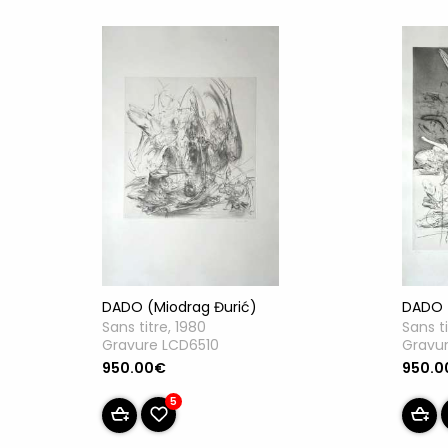
DADO (Miodrag Đurić)
DADO 
Sans titre, 1980
Sans ti
Gravure LCD6510
Gravu
950.00€
950.0
5