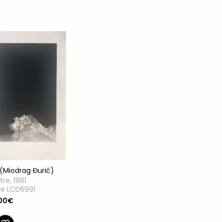
(Miodrag Đurić)
tre, 1981
re LCD5991
.00€