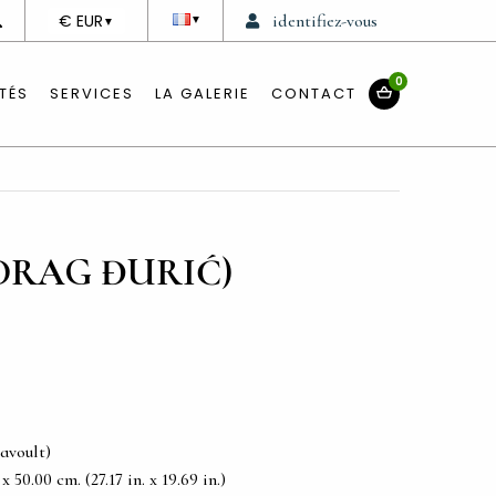
DEVISE
€ EUR
identifiez-vous
▼
▼
0
TÉS
SERVICES
LA GALERIE
CONTACT
DRAG ĐURIĆ)
avoult)
50.00 cm. (27.17 in. x 19.69 in.)