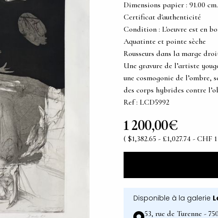
Dimensions papier : 91.00 cm. x
Certificat d'authenticité
Condition : L'oeuvre est en bo
Aquatinte et pointe sèche
Rousseurs dans la marge droi
Une gravure de l’artiste youg
une cosmogonie de l’ombre, so
des corps hybrides contre l’o
Ref : LCD5992
1 200,00€
( $1,382.65 - £1,027.74 - CHF 1
Disponible à la galerie
L
53, rue de Turenne - 75