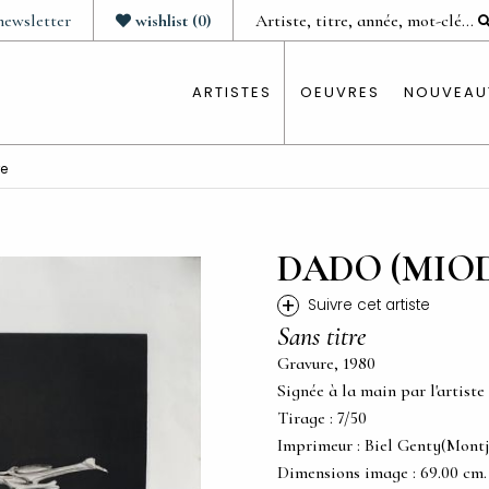
newsletter
wishlist
(
0
)
ARTISTES
OEUVRES
NOUVEAU
re
DADO (MIO
+
Suivre cet artiste
Sans titre
Gravure, 1980
Signée à la main par l'artiste
Tirage : 7/50
Imprimeur : Biel Genty(Montj
Dimensions image : 69.00 cm. x 