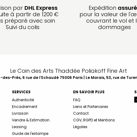
aison par
DHL Express
Expédition
assuré
uite à partir de 1200 €
pour la valeur de l'œ
is préparé avec soin
couvrant le vol et 
Suivi du colis
dommages
Le Coin des Arts Thaddée Poliakoff Fine Art
des-Prés, 6 rue de l’Echaudé 75006 Paris | Le Marais, 53, rue de Ture
SERVICES
EN SAVOIR PLUS
S
Authenticité
FAQ
Encadrement
Liens et Partenaires
Livraison
Contact
Vendre & Estimation
CGV, RGPD et Mentions
Leasing
Légales
Guide de l'estampe