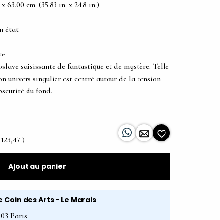
 63.00 cm. (35.83 in. x 24.8 in.)
n état
te
oslave saisissante de fantastique et de mystère. Telle
n univers singulier est centré autour de la tension
bscurité du fond.
 123,47 )
Ajout au panier
e Coin des Arts - Le Marais
003 Paris