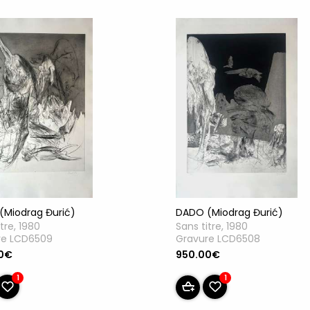
(Miodrag Đurić)
DADO (Miodrag Đurić)
tre, 1980
Sans titre, 1980
re LCD6509
Gravure LCD6508
0€
950.00€
1
1