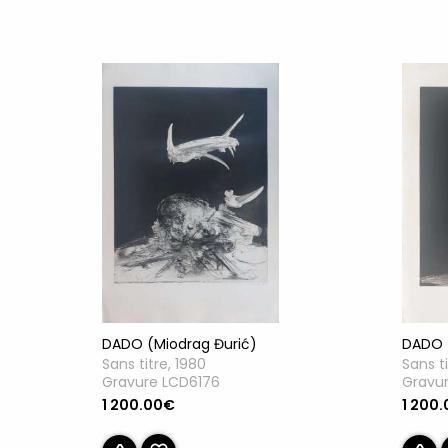
DADO (Miodrag Đurić)
DADO 
Sans titre, 1980
Sans ti
Gravure LCD6176
Gravu
1 200.00€
1 200