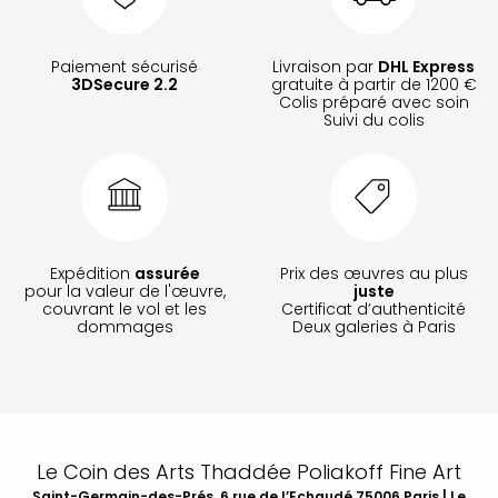
Paiement sécurisé
Livraison par
DHL Express
3DSecure 2.2
gratuite à partir de 1200 €
Colis préparé avec soin
Suivi du colis
Expédition
assurée
Prix des œuvres au plus
pour la valeur de l'œuvre,
juste
couvrant le vol et les
Certificat d’authenticité
dommages
Deux galeries à Paris
Le Coin des Arts Thaddée Poliakoff Fine Art
Saint-Germain-des-Prés, 6 rue de l’Echaudé 75006 Paris | Le