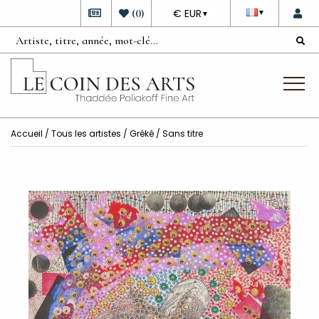
DEVISE
(
0
)
€ EUR
▼
▼
Accueil
/
Tous les artistes
/
Gréké
/ Sans titre