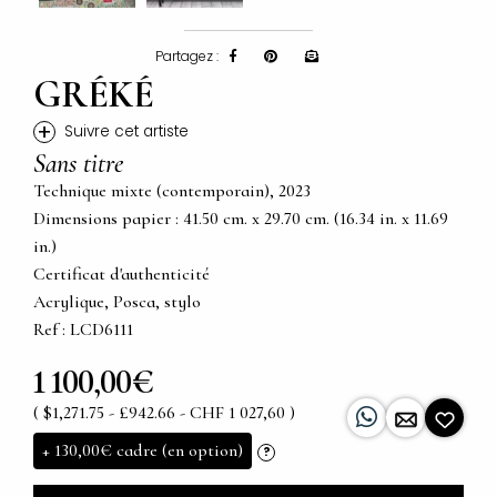
Partagez :
GRÉKÉ
+
Suivre cet artiste
Sans titre
Technique mixte (contemporain), 2023
Dimensions papier : 41.50 cm. x 29.70 cm. (16.34 in. x 11.69
in.)
Certificat d'authenticité
Acrylique, Posca, stylo
Ref : LCD6111
1 100,00€
( $1,271.75 - £942.66 - CHF 1 027,60 )
+
130,00€
cadre (en option)
?