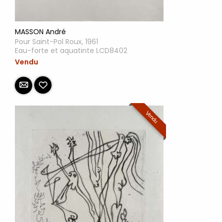
MASSON André
Pour Saint-Pol Roux, 1961
Eau-forte et aquatinte LCD8402
Vendu
Vendu