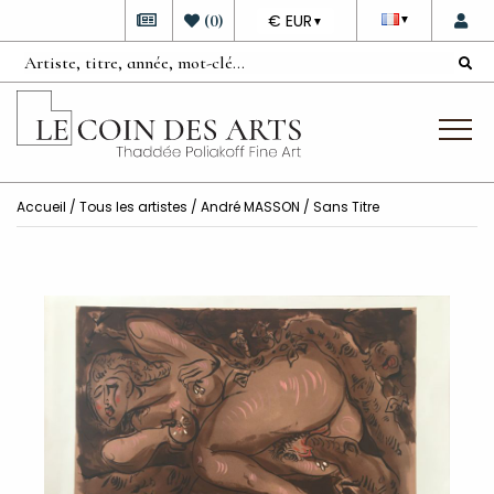
DEVISE
(
0
)
€ EUR
▼
▼
Accueil
/
Tous les artistes
/
André MASSON
/ Sans Titre