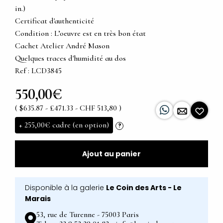
in.)
Certificat d'authenticité
Condition : L’oeuvre est en très bon état
Cachet Atelier André Mason
Quelques traces d'humidité au dos
Ref : LCD3845
550,00€
( $635.87 - £471.33 - CHF 513,80 )
+
255,00€
cadre (en option)
?
Ajout au panier
Disponible à la galerie
Le Coin des Arts - Le
Marais
53, rue de Turenne - 75003 Paris