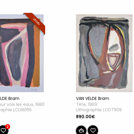
Vendu
ELDE Bram
VAN VELDE Bram
eur voix les eaux, 1980
Tête, 1969
raphie LCD8065
Lithographie LCD7909
u
890.00€
2