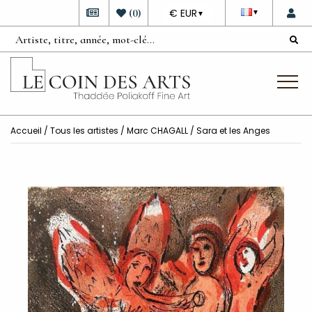
DEVISE
(
0
)
€ EUR
▼
▼
Accueil
/
Tous les artistes
/
Marc CHAGALL
/ Sara et les Anges