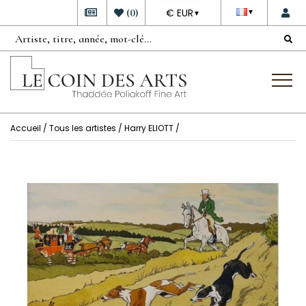
DEVISE
(
0
)
€ EUR
▼
▼
Accueil
/
Tous les artistes
/
Harry ELIOTT
/